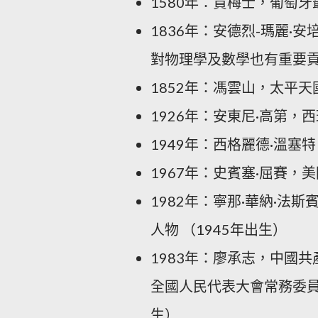
1580年：賈梅士，葡萄牙最
1836年：安德烈-瑪麗
對物理學及數學也有重要貢獻。
1852年：馮雲山，太平天
1926年：安東尼·高第，西
1949年：西格麗德·溫塞特
1967年：史賓塞·屈賽，
1982年：寧那·華納·
人物 （1945年出生）
1983年：廖承志，中國
全國人民代表大會常務委員
生）