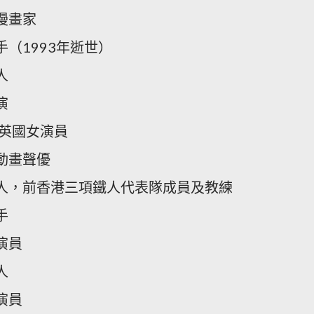
漫畫家
手（1993年逝世）
人
演
，英國女演員
動畫聲優
藝人，前香港三項鐵人代表隊成員及教練
手
演員
人
演員