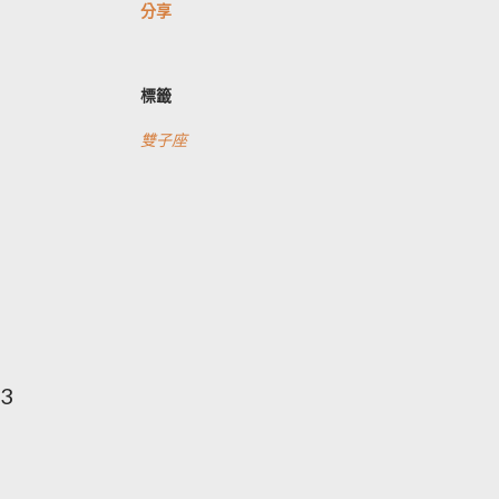
分享
標籤
雙子座
3