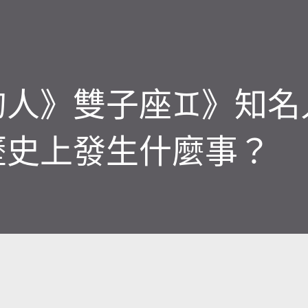
的人》雙子座♊️》知名
歷史上發生什麼事？