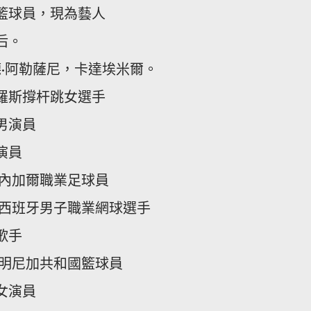
國籃球員，現為藝人
后。
邁德·阿勒薩尼，卡達埃米爾。
俄羅斯撐杆跳女選手
男演員
演員
塞內加爾職業足球員
，西班牙男子職業網球選手
歌手
多明尼加共和國籃球員
女演員