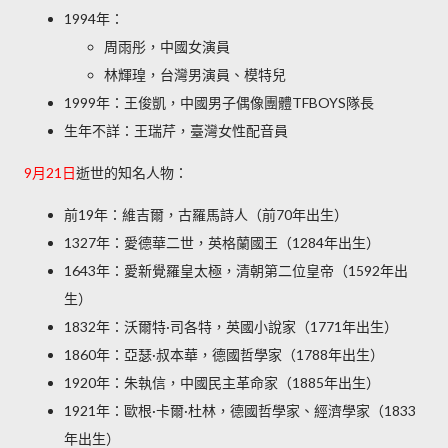
1994年：
周雨彤，中國女演員
林輝瑝，台灣男演員、模特兒
1999年：王俊凱，中國男子偶像團體TFBOYS隊長
生年不詳：王瑞芹，臺灣女性配音員
9月21日
逝世的知名人物：
前19年：維吉爾，古羅馬詩人（前70年出生）
1327年：愛德華二世，英格蘭國王（1284年出生）
1643年：愛新覺羅皇太極，清朝第二位皇帝（1592年出
生）
1832年：沃爾特·司各特，英國小說家（1771年出生）
1860年：亞瑟·叔本華，德國哲學家（1788年出生）
1920年：朱執信，中國民主革命家（1885年出生）
1921年：歐根·卡爾·杜林，德國哲學家、經濟學家（1833
年出生）