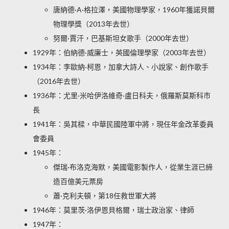
唐納德·A·格拉澤，美國物理學家，1960年獲諾貝爾
物理學獎（2013年去世）
努爾·賈汗，巴基斯坦女歌手（2000年去世）
1929年：伯納德·威廉士，英國倫理學家（2003年去世）
1934年：李歐納·柯恩，加拿大詩人、小說家、創作歌手
（2016年去世）
1936年：尤里·米哈伊洛維奇·盧日科夫，俄羅斯莫斯科市
長
1941年：吳其樑，中華民國陸軍中將，現任年金改革委員
會委員
1945年：
傑瑞·布洛克海默，美國電影製作人，從業生涯已締
造百億美元票房
蕭·克利夫頓，第18任救世軍大將
1946年：莫里茨·洛伊恩貝格爾，瑞士政治家、律師
1947年：