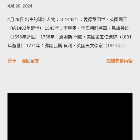
4月 28, 2024
4月28日 出生的知名人物：♉ 1442年：愛德華四世，英國國王。
（約1483年逝世） 1545年：李舜臣，李氏朝鮮將軍、民族英雄
（1598年逝世） 1758年：詹姆斯·門羅，美國第五任總統（1831
年逝世） 1774年：弗朗西斯·貝利，英國天文學家（1844年逝
世） 1889年：安東尼奧·德·奧利維拉·薩拉查，葡萄牙前總理
分享
張貼留言
閱讀完整內容
（1970年逝世） 1897年：葉劍英，中國革命家、政治家、軍事
家（1986年逝世） 1900年： 揚·奧爾特，荷蘭天文學家（1992年
逝世） 蔡旨禪，台灣澎湖女性漢文詩人（1958年逝世）。 1906
年：庫爾特·哥德爾，奧地利數學家，哥德爾不完備定理的創立者
（1978年逝世） 1908年：奧斯卡·辛德勒，二戰中拯救千餘名猶
太人的德國商人（1974年逝世） 1913年：楊朔，中國作家
（1968年逝世） 1924年：肯尼思·卡翁達，尚比亞政治人物，首
任尚比亞總統（2021年逝世） 1926年：哈波·李，美國作家，代
表作《梅岡城故事》（2016年逝世） 1928年：尤金·舒梅克，美