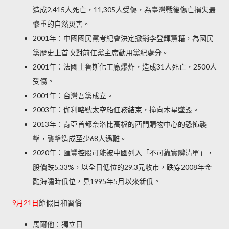
造成2,415人死亡，11,305人受傷，為臺灣戰後傷亡損失最
慘重的自然災害。
2001年：中國國民黨考紀會決定撤銷李登輝黨籍，為國民
黨歷史上首次對前任黨主席動用黨紀處分。
2001年：法國土魯斯化工廠爆炸，造成31人死亡，2500人
受傷。
2001年：台灣吾黨成立。
2003年：伽利略號太空船任務結束，撞向木星墜毀。
2013年：肯亞首都奈洛比高檔的西門購物中心的恐怖襲
擊，襲擊造成至少68人遇難。
2020年：匯豐控股可能被中國列入「不可靠實體清單」，
股價跌5.33%，以全日低位的29.3元收市，跌穿2008年金
融海嘯時低位，見1995年5月以來新低
。
9月21日
節假日和習俗
馬爾他：獨立日