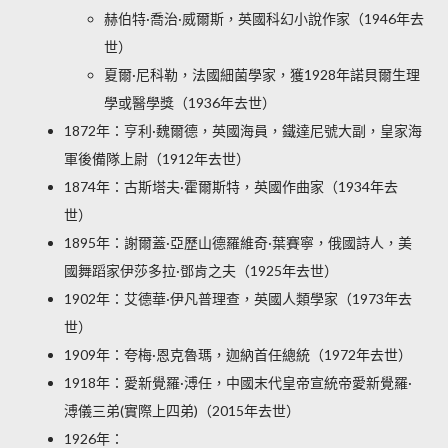
赫伯特·喬治·威爾斯，英國科幻小說作家（1946年去
世）
夏爾·尼科勒，法國細菌學家，獲1928年諾貝爾生理
學或醫學獎（1936年去世）
1872年：亨利·魏爾德，英國海員，鐵達尼號大副，皇家海
軍後備隊上尉（1912年去世）
1874年：古斯塔夫·霍爾斯特，英國作曲家（1934年去
世）
1895年：謝爾蓋·亞歷山德羅維奇·葉賽寧，俄國詩人，美
國舞蹈家伊莎多拉·鄧肯之夫（1925年去世）
1902年：艾德華·伊凡普理查，英國人類學家（1973年去
世）
1909年：夸梅·恩克魯瑪，迦納首任總統（1972年去世）
1918年：愛新覺羅·溥任，中國末代皇帝宣統帝愛新覺羅·
溥儀三弟(實際上四弟)（2015年去世）
1926年：