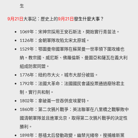
生
9月21日
大事記：歷史上的
9月21日
發生什麼大事？
1069年：宋神宗採用王安石新法，開始實行青苗法。
1126年：金朝軍隊攻陷北宋太原城。
1529年：鄂圖曼帝國軍隊在蘇萊曼一世率領下圍攻維也
納。教宗國、威尼斯、佛羅倫斯、曼圖亞和薩瓦在義大利
組成防禦同盟。
1776年：紐約市大火，城市大部分被毀。
1792年：法國大革命：法國國民會議投票通過廢除君主
制，實行共和制。
1802年：拿破崙一世吞併皮埃蒙特。
1860年：第二次鴉片戰爭：英法聯軍在八里橋之戰擊敗中
國清朝軍隊並且進軍北京，取得第二次鴉片戰爭的決定性
勝利。
1898年：慈禧太后發動政變，幽禁光緒帝，搜捕維新黨