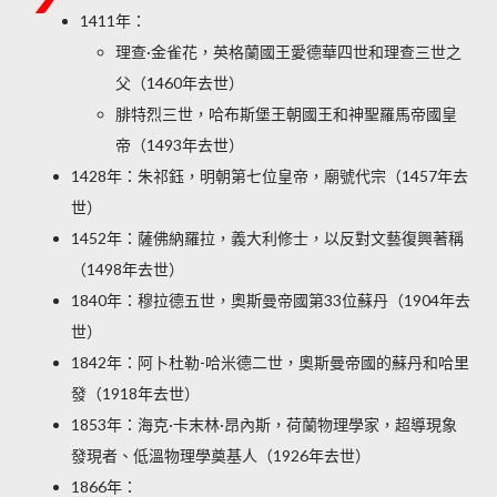
1411年：
理查·金雀花，英格蘭國王愛德華四世和理查三世之
父（1460年去世）
腓特烈三世，哈布斯堡王朝國王和神聖羅馬帝國皇
帝（1493年去世）
1428年：朱祁鈺，明朝第七位皇帝，廟號代宗（1457年去
世）
1452年：薩佛納羅拉，義大利修士，以反對文藝復興著稱
（1498年去世）
1840年：穆拉德五世，奧斯曼帝國第33位蘇丹（1904年去
世）
1842年：阿卜杜勒-哈米德二世，奧斯曼帝國的蘇丹和哈里
發（1918年去世）
1853年：海克·卡末林·昂內斯，荷蘭物理學家，超導現象
發現者、低溫物理學奠基人（1926年去世）
1866年：