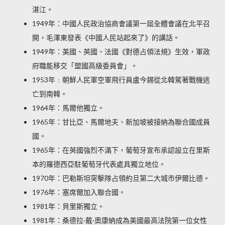
湛江。
1949年：中國人民政治協商會議第一屆全體會議在北平召
開，毛澤東發表《中國人民站起來了》的講話。
1949年：美國、英國、法國《對德占領法規》生效，軍政
府職能移交「
盟國高級委員會
」。
1953年﹕朝鮮人民軍空軍飛行員盧今錫從北韓駕著戰機逃
亡到南韓。
1964年：馬爾他獨立。
1965年：甘比亞、馬爾地夫、新加坡被接納為聯合國成員
國。
1965年：在英國強烈不滿下，葡萄牙宣布承認設立在里斯
本的羅德西亞駐葡萄牙代表處具獨立地位。
1970年：巴勒斯坦突擊隊占領約旦第二大城市伊爾比德。
1976年：塞席爾加入聯合國。
1981年：貝里斯獨立。
1981年：桑德拉·戴·奧康納成為美國最高法院第一位女性