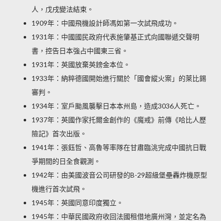
人，戊戌變法結束。
1909年：中國飛機設計師馮如第一次試飛成功。
1931年：中國國民政府代表施肇基正式向國聯遞交聲明
書，控告日本強占中國東三省。
1931年：英國放棄英鎊金本位。
1933年：納粹德國開始進行關於「國會縱火案」的萊比錫
審判。
1934年：室戶颱風襲擊日本本州島，造成3036人死亡。
1937年：英國作家托爾金創作的《魔戒》前傳《哈比人歷
險記》首次出版。
1941年：張鈺哲、高魯等率隊在甘肅臨洮完成中國抗日戰
爭期間的日全食觀測。
1942年：由美國波音公司研發的B-29超級堡壘轟炸機原型
機進行首次試飛。
1945年：英國同意印度獨立。
1945年：中華民國政府收回法國租借地廣州灣，並定名為