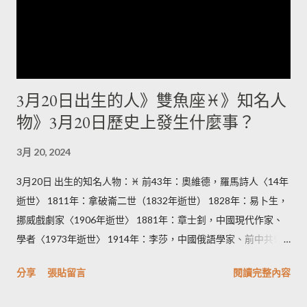
國天文學家，舒梅克－李維九號彗星的共同發現者之一（1997年
逝世） 1936年：許賢發，香港政界人物（2016年逝世） 1937
年：薩達姆·海珊，伊拉克政治人物、獨裁者，前伊拉克總統
（2006年逝世） 1948年： 泰瑞·普萊契，英國奇幻文學作家
（2015年逝世） 梁小龍，香港武打演員 1949年：保羅·蓋佛爾，
3月20日出生的人》雙魚座♓》知名人
美國演員 1960年：鄭家富，香港政界人物 1967年：包小松、包
物》3月20日歷史上發生什麼事？
小柏，台灣歌手 1968年：區海倫，香港女歌手 1969年：艾雷
迪，台灣漫畫家 1975年：馬國畢，台灣藝人 1977年：柯宇綸，
3月 20, 2024
台灣演員 1979年：小林亮寬，日本棒球選手 1981年：潔西卡·艾
芭，美國電視、電影演員 1983年：藤原可可亞，日本漫畫家
3月20日 出生的知名人物：♓ 前43年：奧維德，羅馬詩人〈14年
（2015年逝世） 1984年： 豐永利行，日本聲優 大橋步夕，日本
逝世〉 1811年：拿破崙二世（1832年逝世） 1828年：易卜生，
女性聲優 呂國緯（鼓鼓），台灣樂團MP魔幻力量成員 1987年：
挪威戲劇家〈1906年逝世〉 1881年：章士釗，中國現代作家、
林宜芝，香港女模特 1988年： 桑·馬達，西班牙足球運動員 徐凱
學者〈1973年逝世〉 1914年：李莎，中國俄語學家、前中共領
希，台灣主持人 王史提芬，香港單車選手 1989年： 陳庭妮，台
導人李立三之妻。〈2015年逝世〉 1916年：陳丕顯，中國政治
灣女藝人 金聖圭，韓國男子團體INFINITE成員 1992年：曾湯
分享
張貼留言
閱讀完整內容
家（1995年去世） 1916年：皮埃爾·梅斯梅爾，法國政治家
尼，中國導演、作家 1994年： 金元弼，韓國男子樂團DAY6成員
（2007年去世） 1919年：格爾哈德·巴克霍隆，德國空軍飛行員