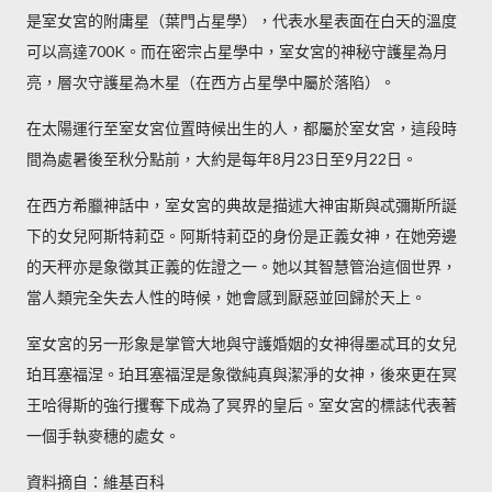
是室女宮的附庸星（葉門占星學），代表水星表面在白天的溫度
可以高達700K。而在密宗占星學中，室女宮的神秘守護星為月
亮，層次守護星為木星（在西方占星學中屬於落陷）。
在太陽運行至室女宮位置時候出生的人，都屬於室女宮，這段時
間為處暑後至秋分點前，大約是每年8月23日至9月22日。
在西方希臘神話中，室女宮的典故是描述大神宙斯與忒彌斯所誕
下的女兒阿斯特莉亞。阿斯特莉亞的身份是正義女神，在她旁邊
的天秤亦是象徵其正義的佐證之一。她以其智慧管治這個世界，
當人類完全失去人性的時候，她會感到厭惡並回歸於天上。
室女宮的另一形象是掌管大地與守護婚姻的女神得墨忒耳的女兒
珀耳塞福涅。珀耳塞福涅是象徵純真與潔淨的女神，後來更在冥
王哈得斯的強行攫奪下成為了冥界的皇后。室女宮的標誌代表著
一個手執麥穗的處女。
資料摘自：維基百科