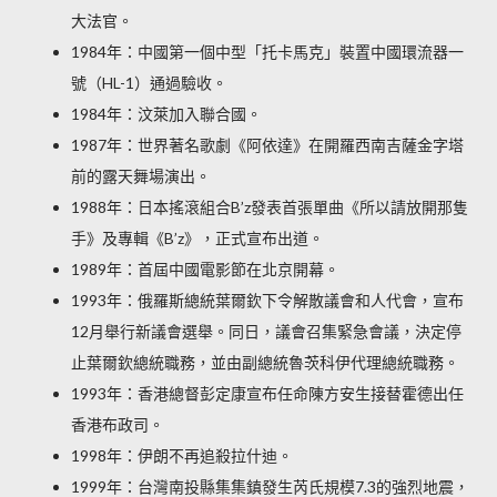
大法官。
1984年：中國第一個中型「托卡馬克」裝置中國環流器一
號（HL-1）通過驗收。
1984年：汶萊加入聯合國。
1987年：世界著名歌劇《阿依達》在開羅西南吉薩金字塔
前的露天舞場演出。
1988年：日本搖滾組合B’z發表首張單曲《所以請放開那隻
手》及專輯《B’z》，正式宣布出道。
1989年：首屆中國電影節在北京開幕。
1993年：俄羅斯總統葉爾欽下令解散議會和人代會，宣布
12月舉行新議會選舉。同日，議會召集緊急會議，決定停
止葉爾欽總統職務，並由副總統魯茨科伊代理總統職務。
1993年：香港總督彭定康宣布任命陳方安生接替霍德出任
香港布政司。
1998年：伊朗不再追殺拉什迪。
1999年：台灣南投縣集集鎮發生芮氏規模7.3的強烈地震，