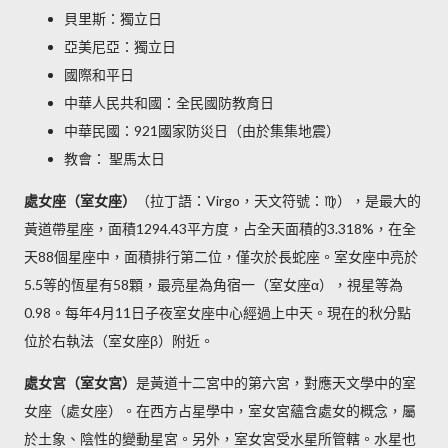
貝里斯：獨立日
亞美尼亞：獨立日
國際和平日
中華人民共和國：全民國防教育日
中華民國：921國家防災日
（由於集集地震）
教會： 聖馬太日
處女座（室女座）
（拉丁語：
Virgo
，天文符號：♍），是最大的
黃道帶星座，面積1294.43平方度，占全天面積的3.318%，在全
天88個星座中，面積排行第二位，僅次於長蛇座。室女座中亮於
5.5等的恆星有58顆，最亮星為角宿一（室女座α），視星等為
0.98。每年4月11日子夜室女座中心經過上中天。現在的秋分點
位於右執法（室女座β）附近。
處女宮（室女宮）
是黃道十二宮中的第六宮，對應天文學中的室
女座（處女座）。在西方占星學中，室女宮蘊含處女的概念，屬
於土象、陰性的變動星宮。另外，室女宮受水星所管轄。水星也