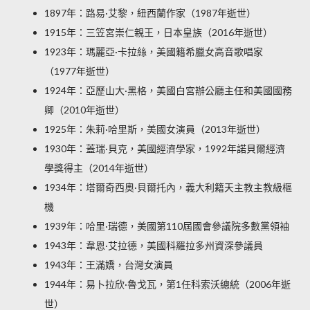
1897年：路易·艾黎，紐西蘭作家（1987年逝世）
1915年：三笠宮崇仁親王，日本皇族（2016年逝世）
1923年：瑪麗亞·卡拉絲，美國籍希臘女高音歌唱家
（1977年逝世）
1924年：亞歷山大·黑格，美國白宮辦公廳主任和美國國務
卿（2010年逝世）
1925年：朱莉·哈里斯，美國女演員（2013年逝世）
1930年：蓋瑞·貝克，美國經濟學家，1992年諾貝爾經濟
學獎得主（2014年逝世）
1934年：塔爾奇西奧·貝爾托內，義大利籍天主教主教級樞
機
1939年：哈里·瑞德，美國第110屆國會參議院多數黨領袖
1943年：韋恩·艾拉德，美國科羅拉多州資深參議員
1943年：王滿嬌，台灣女演員
1944年：易卜拉欣·魯戈瓦，第1任科索沃總統（2006年逝
世）