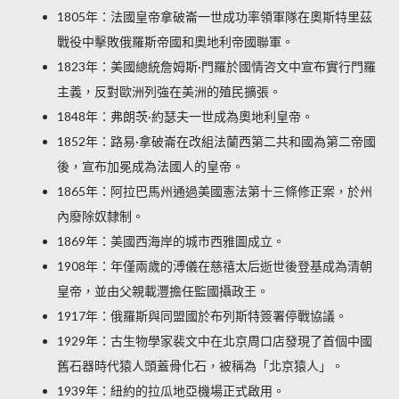
1805年：法國皇帝拿破崙一世成功率領軍隊在奧斯特里茲
戰役中擊敗俄羅斯帝國和奧地利帝國聯軍。
1823年：美國總統詹姆斯·門羅於國情咨文中宣布實行門羅
主義，反對歐洲列強在美洲的殖民擴張。
1848年：弗朗茨·約瑟夫一世成為奧地利皇帝。
1852年：路易·拿破崙在改組法蘭西第二共和國為第二帝國
後，宣布加冕成為法國人的皇帝。
1865年：阿拉巴馬州通過美國憲法第十三條修正案，於州
內廢除奴隸制。
1869年：美國西海岸的城市西雅圖成立。
1908年：年僅兩歲的溥儀在慈禧太后逝世後登基成為清朝
皇帝，並由父親載灃擔任監國攝政王。
1917年：俄羅斯與同盟國於布列斯特簽署停戰協議。
1929年：古生物學家裴文中在北京周口店發現了首個中國
舊石器時代猿人頭蓋骨化石，被稱為「北京猿人」。
1939年：紐約的拉瓜地亞機場正式啟用。