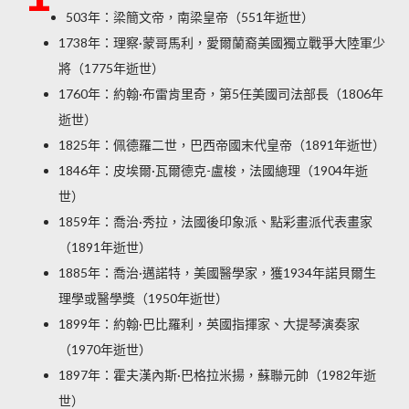
503年：梁簡文帝，南梁皇帝（551年逝世）
1738年：理察·蒙哥馬利，愛爾蘭裔美國獨立戰爭大陸軍少
將（1775年逝世）
1760年：約翰·布雷肯里奇，第5任美國司法部長（1806年
逝世）
1825年：佩德羅二世，巴西帝國末代皇帝（1891年逝世）
1846年：皮埃爾·瓦爾德克-盧梭，法國總理（1904年逝
世）
1859年：喬治·秀拉，法國後印象派、點彩畫派代表畫家
（1891年逝世）
1885年：喬治·邁諾特，美國醫學家，獲1934年諾貝爾生
理學或醫學獎（1950年逝世）
1899年：約翰·巴比羅利，英國指揮家、大提琴演奏家
（1970年逝世）
1897年：霍夫漢內斯·巴格拉米揚，蘇聯元帥（1982年逝
世）