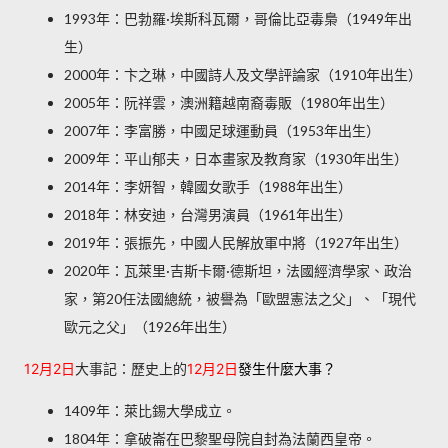
1993年：巴勃羅·埃斯科瓦爾，哥倫比亞毒梟（1949年出
生）
2000年：卞之琳，中國詩人及文學評論家（1910年出生）
2005年：阮祥雲，澳洲籍越南裔毒販（1980年出生）
2007年：李富勝，中國足球運動員（1953年出生）
2009年：平山郁夫，日本畫家及教育家（1930年出生）
2014年：李妍智，韓國女歌手（1988年出生）
2018年：林安迪，台灣男演員（1961年出生）
2019年：張振先，中國人民解放軍中將（1927年出生）
2020年：瓦萊里·吉斯卡爾·德斯坦，法國經濟學家、政治
家，第20任法國總統，被譽為「歐盟憲法之父」、「現代
歐元之父」（1926年出生）
12月2日
大事記：歷史上的
12月2日
發生什麼大事？
1409年：萊比錫大學成立。
1804年：拿破崙在巴黎聖母院自封為法蘭西皇帝。