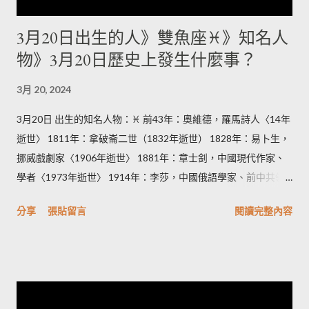
（2015年逝世） 梁小龍，香港武打演員 1949年：保羅·蓋佛爾，
3月20日出生的人》雙魚座♓》知名人
美國演員 1960年：鄭家富，香港政界人物 1967年：包小松、包
物》3月20日歷史上發生什麼事？
小柏，台灣歌手 1968年：區海倫，香港女歌手 1969年：艾雷
迪，台灣漫畫家 1975年：馬國畢，台灣藝人 1977年：柯宇綸，
3月 20, 2024
台灣演員 1979年：小林亮寬，日本棒球選手 1981年：潔西卡·艾
芭，美國電視、電影演員 1983年：藤原可可亞，日本漫畫家
3月20日 出生的知名人物：♓ 前43年：奧維德，羅馬詩人〈14年
（2015年逝世） 1984年： 豐永利行，日本聲優 大橋步夕，日本
逝世〉 1811年：拿破崙二世（1832年逝世） 1828年：易卜生，
女性聲優 呂國緯（鼓鼓），台灣樂團MP魔幻力量成員 1987年：
挪威戲劇家〈1906年逝世〉 1881年：章士釗，中國現代作家、
林宜芝，香港女模特 1988年： 桑·馬達，西班牙足球運動員 徐凱
學者〈1973年逝世〉 1914年：李莎，中國俄語學家、前中共領
希，台灣主持人 王史提芬，香港單車選手 1989年： 陳庭妮，台
導人李立三之妻。〈2015年逝世〉 1916年：陳丕顯，中國政治
灣女藝人 金聖圭，韓國男子團體INFINITE成員 1992年：曾湯
分享
張貼留言
閱讀完整內容
家（1995年去世） 1916年：皮埃爾·梅斯梅爾，法國政治家
尼，中國導演、作家 1994年： 金元弼，韓國男子樂團DAY6成員
（2007年去世） 1919年：格爾哈德·巴克霍隆，德國空軍飛行員
餘思霆，香港無線電視藝員 1995年：郭芝吟，台灣女歌手...
（1983年逝世） 1942年：尤清，台灣政治人物 1945年：帕特·萊
利，美國籃球教練 1946年：倉田保昭，香港日本籍演員 1947
年：哈桑·賓·塔拉勒，約旦王子 1948年：許鍾碧霞、台灣政治人