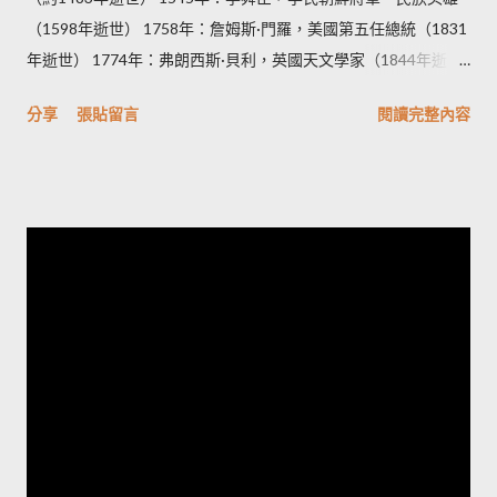
（1598年逝世） 1758年：詹姆斯·門羅，美國第五任總統（1831
年逝世） 1774年：弗朗西斯·貝利，英國天文學家（1844年逝
世） 1889年：安東尼奧·德·奧利維拉·薩拉查，葡萄牙前總理
分享
張貼留言
閱讀完整內容
（1970年逝世） 1897年：葉劍英，中國革命家、政治家、軍事
家（1986年逝世） 1900年： 揚·奧爾特，荷蘭天文學家（1992年
逝世） 蔡旨禪，台灣澎湖女性漢文詩人（1958年逝世）。 1906
年：庫爾特·哥德爾，奧地利數學家，哥德爾不完備定理的創立者
（1978年逝世） 1908年：奧斯卡·辛德勒，二戰中拯救千餘名猶
太人的德國商人（1974年逝世） 1913年：楊朔，中國作家
（1968年逝世） 1924年：肯尼思·卡翁達，尚比亞政治人物，首
任尚比亞總統（2021年逝世） 1926年：哈波·李，美國作家，代
表作《梅岡城故事》（2016年逝世） 1928年：尤金·舒梅克，美
國天文學家，舒梅克－李維九號彗星的共同發現者之一（1997年
逝世） 1936年：許賢發，香港政界人物（2016年逝世） 1937
年：薩達姆·海珊，伊拉克政治人物、獨裁者，前伊拉克總統
（2006年逝世） 1948年： 泰瑞·普萊契，英國奇幻文學作家