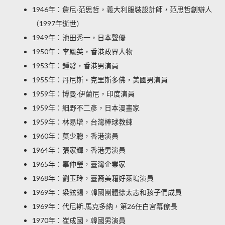
1946年：詹尼·范思哲，義大利服裝設計師，范思哲創辦人
（1997年逝世）
1949年：池田秀一，日本聲優
1950年：李鳳英，香港政界人物
1953年：鍾發，香港男演員
1955年：丹尼斯・克里斯多佛，美國男演員
1959年：博曼·伊蘭尼，印度演員
1959年：細野不二彥，日本漫畫家
1959年：林易增，台灣棒球教練
1960年：莫少聰，香港演員
1964年：張家輝，香港男演員
1965年：辜仲瑩，臺灣企業家
1968年：劉玉玲，臺裔美籍好萊塢演員
1969年：梁鉉錫，韓國團體徐太志和孩子們成員
1969年：代尼斯.馬克多納，第26任白宮幕僚長
1970年：崔成國，韓國男演員