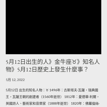
物 1955年：竹內瑪莉亞，日本女性創作歌手 1956年：竹中直
人，日本知名導演、編劇、歌手、男演員 1957年：史派克·李，
美國電影製作人、導演、編劇、演員 1958年：荷莉·杭特，美國
電影演員 1960年：吳群立，中國足球運動員 1962年：郭泰源，
台灣棒球選手、教練 1967年：木城幸人，日本漫畫家 1967年：
馬場俊英，日本歌手 1968年：韓再芬，中國女表演藝術家 1969
年：張可頤，香港女演員 1973年：鄭雨盛，韓國男演員 1975
年：淺川悠，日本女性聲優 1976年：吳昭輝，台灣棒球選手
1976年：查斯特·班寧頓，美國聯合公園主唱（2017年逝世）
5月12日出生的人》金牛座♉》知名人
1977年：姜至奐，韓國男演員 1978年：奧華子，日本創作歌手
物》5月12日歷史上發生什麼事？
1979年：洪智傑，香港男子偶像團體EO2前成員 1980年：羅伯
塔斯·亞夫托卡斯，立陶宛籃球運動員 1980年：玉珠鉉，韓國女
5月 12, 2022
演員、歌手 1982年：庫什察克，波蘭足球運動員 1984年：費南
多·托雷斯，西班牙足球運動員 1985年：Mandy Lieu，香港女模
5月12日 出生的知名人物：♉ 1496年：古斯塔夫·瓦薩，瑞典國
特兒 1989年：井上正大，日本男演員 1992年：李征桓，韓國男
王，瓦薩王朝的創建者（1560年逝世） 1812年：愛德華·利爾，
子偶像團體B1A4成員 1994年：吉川愛美，日本AV女優 1995
英國詩人、藝術家和音樂家（1888年逝世） 1820年：佛蘿倫絲·