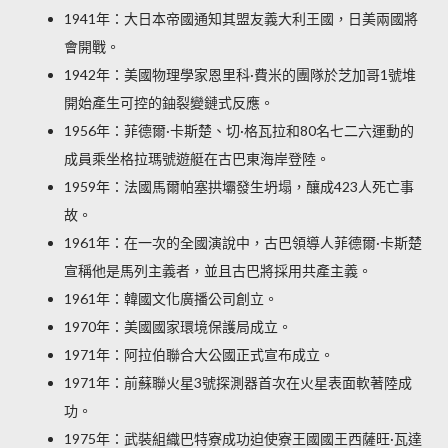
1941年：大日本帝國通知其盟友義大利王國，日美兩國將
會開戰。
1942年：美國物理學家恩里科·費米的團隊於芝加哥1號堆
開始產生可控的鈾裂變鏈式反應。
1956年：菲德爾·卡斯楚、切·格瓦拉和80名七二六運動的
成員乘坐格拉瑪號遊艇在古巴東海岸登陸。
1959年：法國馬爾帕塞拱壩發生坍塌，釀成423人死亡事
故。
1961年：在一次的全國演說中，古巴領導人菲德爾·卡斯楚
宣稱他是馬列主義者，並且古巴將採用共產主義。
1961年：韓國文化廣播公司創立。
1970年：美國國家環境保護局成立。
1971年：阿拉伯聯合大公國正式宣布成立。
1971年：前蘇聯火星3號探測器首次在火星表面軟著陸成
功。
1975年：武裝組織巴特寮成功迫使寮王國國王西薩旺·瓦達