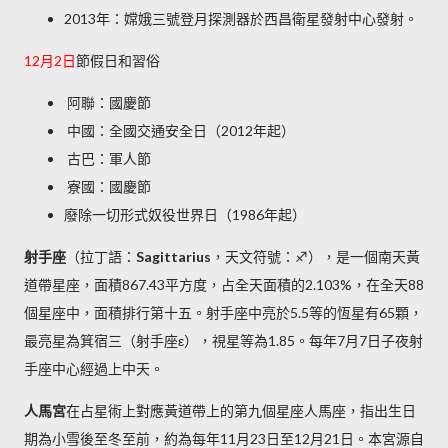
2013年：嫦娥三號登月探測器於西昌衛星發射中心發射。
12月2日
節假日和習俗
阿聯：國慶節
中國：全國交通安全日（2012年起）
古巴：軍人節
寮國：國慶節
廢除一切形式奴役世界日（1986年起）
射手座
（拉丁語：
Sagittarius
，天文符號：♐），是一個南天黃
道帶星座，面積867.43平方度，占全天面積的2.103%
，在全天88
個星座中，面積排行第十五。射手座中亮於5.5等的恆星有65顆，
最亮星為箕宿三（射手座ε），視星等為1.85。每年7月7日子夜射
手座中心經過上中天。
人馬宮
在占星術上對應黃道帶上的第九個星座人馬座，指出生日
期為小雪後至冬至前，約為每年11月23日至12月21日。
本宮源自