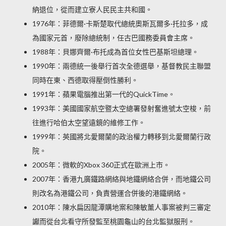
納退位，從而建立寮人民民主共和國。
1976年：菲德爾·卡斯楚取代總統奧斯瓦爾多·托拉多，成
為國家元首，廢除總統制，任古巴國務委員會主席。
1988年：貝娜齊爾·布托成為首位女性巴基斯坦總理。
1990年：兩德統一後舉行首次全德選舉，基督教民主聯盟
同時在東、西德取得壓倒性勝利。
1991年：蘋果電腦推出第一代的QuickTime。
1993年：美國國家航空暨太空總署發射奮進號太空梭，前
往進行哈伯太空望遠鏡的維修工作。
1999年：英國將北愛爾蘭的政治權力轉移到北愛爾蘭行政
院。
2005年：微軟的Xbox 360正式在歐洲上市。
2007年：香港九廣鐵路網絡與地鐵網絡合併，而地鐵公司
則改名為港鐵公司，負責營運合併後的港鐵網絡。
2010年：陳水扁因龍潭購地案和陳敏薰人事案被判三審定
讞而從台北看守所發監至桃園龜山的台北監獄服刑。