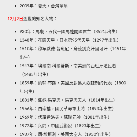
2009年：夏天，台灣童星
12月2日
逝世的知名人物：
930年：馬殷，五代十國馬楚開國君主（852年出生）
1348年：花園天皇，日本第95代天皇（1297年出生）
1510年：穆罕默德·昔班尼，烏茲別克汗國可汗（1451年
出生）
1547年：埃爾南·科爾蒂斯，南美洲的西班牙殖民者
（1485年出生）
1859年：約翰·布朗，美國反對黑人奴隸制的代表（1800
年出生）
1881年：燕妮·馬克思，馬克思夫人（1814年出生）
1966年：白崇禧，國民革命軍上將（1893年出生）
1969年：伏羅希洛夫，蘇聯元帥（1881年出生）
1972年：葉問，中國武術家（1893年出生）
1987年：唐·埃斯利，美國太空人（1930年出生）